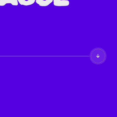
. . . . . .
.
.
.
.
.
.
.
.
.
.
. . . . .
.
.
.
.
.
.
.
.
.
.
. . . . . .
.